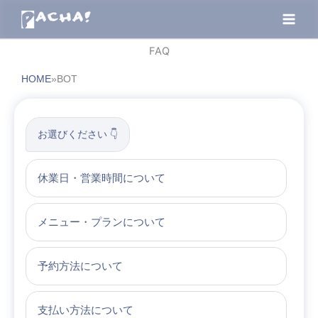
内
容
を
FAQ
ス
キ
HOME
»
BOT
ッ
プ
お選びください 👇
休業日・営業時間について
メニュー・プランについて
予約方法について
支払い方法について