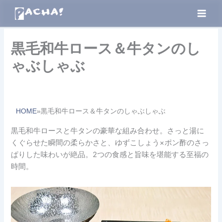
内
容
を
ス
黒毛和牛ロース＆牛タンのし
キ
ゃぶしゃぶ
ッ
プ
By
admin
/
10月 30, 2025
HOME
»
黒毛和牛ロース＆牛タンのしゃぶしゃぶ
黒毛和牛ロースと牛タンの豪華な組み合わせ。さっと湯に
くぐらせた瞬間の柔らかさと、ゆずこしょう×ポン酢のさっ
ぱりした味わいが絶品。2つの食感と旨味を堪能する至福の
時間。